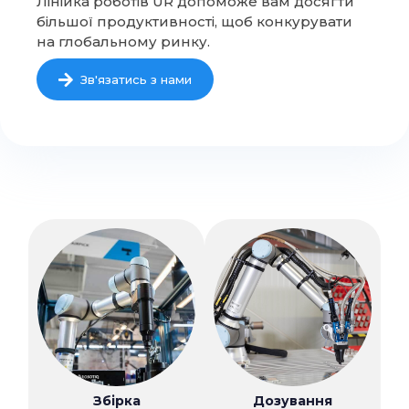
Лінійка роботів UR допоможе вам досягти
більшої продуктивності, щоб конкурувати
на глобальному ринку.
Зв'язатись з нами
Збірка
Дозування